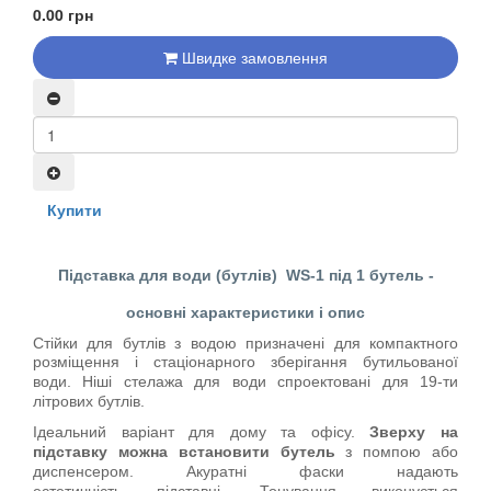
0.00 грн
Швидке замовлення
Купити
Підставка для води (бутлів)
WS-1
під 1 бутель -
основні характеристики і опис
Стійки для бутлів з водою призначені для компактного
розміщення і стаціонарного зберігання бутильованої
води.
Ніші стелажа для води спроектовані для 19-ти
літрових бутлів.
Ідеальний варіант для
дому та офісу
.
Зверху
на
підставку
можна встановити бутель
з помпою
або
диспенсером.
Акуратні фаски надають
естетичність
підставці
. Тонування виконується