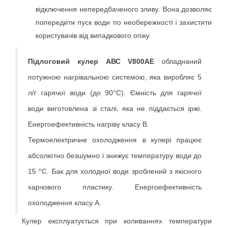
відключення непередбаченого зливу. Вона дозволяє 
попередити пуск води по необережності і захистити 
користувачів від випадкового опіку.
Підлоговий кулер АВС V800АE
 обладнаний 
потужною нагрівальною системою, яка виробляє 5 
л/г гарячої води (до 90°С). Ємність для гарячої 
води виготовлена ​​зі сталі, яка не піддається іржі. 
Енергоефективність нагріву класу В.
Термоелектричне охолодження в кулері працює 
абсолютно безшумно і знижує температуру води до 
15 °С. Бак для холодної води зроблений з якісного 
харчового пластику. Енергоефективність 
охолодження класу А.
 Кулер експлуатується при коливаннях температури 