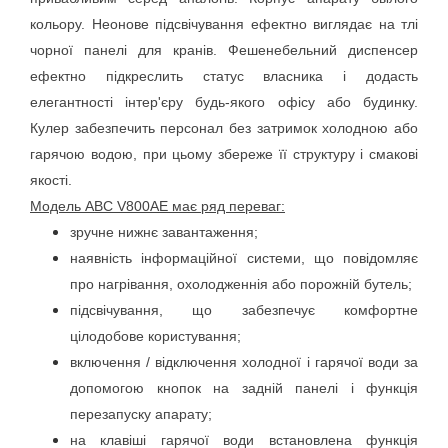
кольору. Неонове підсвічування ефектно виглядає на тлі 
чорної панелі для кранів. Фешенебельний диспенсер 
ефектно підкреслить статус власника і додасть 
елегантності інтер'єру будь-якого офісу або будинку. 
Кулер забезпечить персонал без затримок холодною або 
гарячою водою, при цьому збереже її структуру і смакові 
якості.
Модель АВС V800АE має ряд переваг:
зручне нижнє завантаження;
наявність інформаційної системи, що повідомляє 
про нагрівання, охолодженнія або порожній бутель;
підсвічування, що забезпечує комфортне 
цілодобове користування;
включення / відключення холодної і гарячої води за 
допомогою кнопок на задній панелі і функція 
перезапуску апарату;
на клавіші гарячої води встановлена ​​функція 