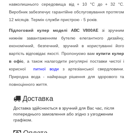
навколишнього середовища від + 10 °C до + 32 °C. 
Виробник забезпечує гарантійне обслуговування протягом 
12 місяців. Термін служби пристрою - 5 років.
Підлоговий кулер моделі АВС V800АE 
зі зручним 
нижнім завантаженням бутелю елегантного дизайну, 
економічний, безпечний, зручний в користуванні його 
вартість відповідає якості. 
Пропонуємо вам 
купити кулер 
в офіс
, а також налагодити регулярні поставки чистої і 
корисної  
питної води
 з артезіанської свердловини. 
Природна вода - найкраще рішення для здорового та 
повноцінного життя.
Доставка
Доставка здійснюється в зручний для Вас час, після
попереднього замовлення або згідно з узгодженим
графіком.
Оплата