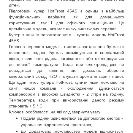
дітей.
Підлоговий кулер HotFrost 45AS є одним з найбільш 
функціональних варіантів як для домашнього 
користування, так і для офісного приміщення. Це 
преміальна модель, яка має низку виняткових переваг.
Кулер з нижнім завантаженням - купити модель HotFrost 
45AS
Головна перевага моделі - нижнє завантаження бутелю з 
очищеною водою. Бутель розміщується в спеціальний 
відсік, після чого рідина нагрівається або охолоджується 
до певної температури. Вода при електропідігріві не 
доводиться до кипіння, що дозволяє зберегти 
мінеральний склад Н2О і готувати ароматні гарячі напої. 
Ще один плюс кулера HotFrost, купити який можливо на 
сайті нашої компанії - охолодження здійснюється 
компресором з високою швидкістю - 2 літри на годину. 
Температура води при використанні даного режиму 
становить + 5 ° C.
Ключові особливості, на які слід звернути увагу:
Подача рідини здійснюється за допомогою кнопок - 
управління відрізняється простотою;
До додаткових можливостей моделі відноситься 