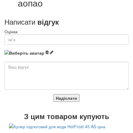
аопао
Написати
відгук
Оцінка
Надіслати
З
цим товаром купують