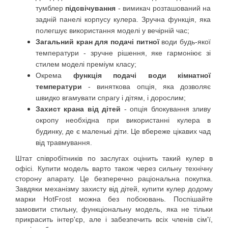
тумблер 
підсвічування
 - вимикач розташований на 
задній панелі корпусу кулера. Зручна функція, яка 
полегшує використання моделі у вечірній час;
Загальний кран для подачі питної
 води будь-якої 
температури - зручне рішення, яке гармоніює зі 
стилем моделі преміум класу;
Окрема
 функція подачі води кімнатної 
температури
 - виняткова опція, яка дозволяє 
швидко вгамувати спрагу і дітям, і дорослим;
Захист крана від дітей
 - опція блокування зливу 
окропу необхідна при використанні кулера в 
будинку, де є маленькі діти. Це вбереже цікавих чад 
від травмування.
Штат співробітників по заслугах оцінить такий кулер в 
офісі. Купити модель варто також через сильну технічну 
сторону апарату. Це безперечно раціональна покупка. 
Завдяки механізму захисту від дітей, купити кулер додому 
марки HotFrost можна без побоювань. Поспішайте 
замовити стильну, функціональну модель, яка не тільки 
прикрасить інтер'єр, але і забезпечить всіх членів сім'ї, 