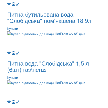
Питна бутильована вода
"Слобідська" пом'якшена 18,9л
Купити
Питна вода "Слобідська" 1,5 л
(6шт) газ\негаз
Купити