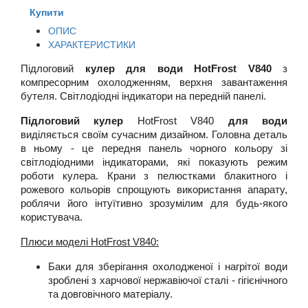
Купити
ОПИС
ХАРАКТЕРИСТИКИ
Підлоговий 
кулер для води HotFrost V840
 з 
компресорним охолодженням, верхня завантаження 
бутеля. Світлодіодні індикатори на передній панелі.
Підлоговий кулер
 HotFrost V840 
для води
виділяється своїм сучасним дизайном. Головна деталь 
в ньому - це передня панель чорного кольору зі 
світлодіодними індикаторами, які показують режим 
роботи кулера. Крани з пелюстками блакитного і 
рожевого кольорів спрощують використання апарату, 
роблячи його інтуїтивно зрозумілим для будь-якого 
користувача.
Плюси моделі HotFrost V840:
Баки для зберігання охолодженої і нагрітої води 
зроблені з харчової нержавіючої сталі - гігієнічного 
та довговічного матеріалу.