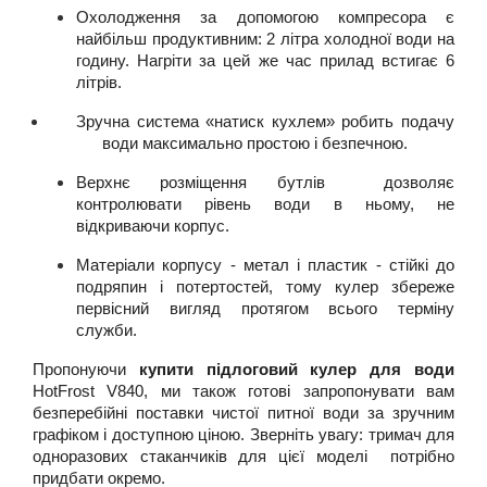
Охолодження за допомогою компресора є 
найбільш продуктивним: 2 літра холодної води на 
годину. Нагріти за цей же час прилад встигає 6 
літрів.
Зручна система «натиск кухлем» робить подачу 
води максимально простою і безпечною.
Верхнє розміщення бутлів  дозволяє 
контролювати рівень води в ньому, не 
відкриваючи корпус.
Матеріали корпусу - метал і пластик - стійкі до 
подряпин і потертостей, тому кулер збереже 
первісний вигляд протягом всього терміну 
служби.
Пропонуючи 
купити підлоговий кулер для води
HotFrost V840, ми також готові запропонувати вам 
безперебійні поставки чистої питної води за зручним 
графіком і доступною ціною. Зверніть увагу: тримач для 
одноразових стаканчиків для цієї моделі  потрібно 
придбати окремо.