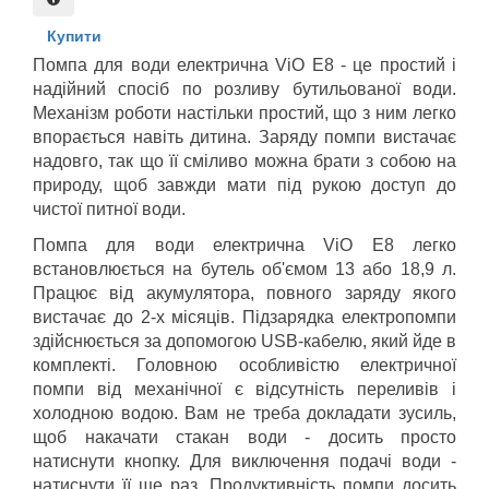
Купити
Помпа для води електрична ViO E8 - це простий і 
надійний спосіб по розливу бутильованої води. 
Механізм роботи настільки простий, що з ним легко 
впорається навіть дитина. Заряду помпи вистачає 
надовго, так що її сміливо можна брати з собою на 
природу, щоб завжди мати під рукою доступ до 
чистої питної води.
Помпа для води електрична ViO Е8 легко 
встановлюється на бутель об'ємом 13 або 18,9 л. 
Працює від акумулятора, повного заряду якого 
вистачає до 2-х місяців. Підзарядка електропомпи 
здійснюється за допомогою USB-кабелю, який йде в 
комплекті. Головною особливістю електричної 
помпи від механічної є відсутність переливів і 
холодною водою. Вам не треба докладати зусиль, 
щоб накачати стакан води - досить просто 
натиснути кнопку. Для виключення подачі води - 
натиснути її ще раз. Продуктивність помпи досить 