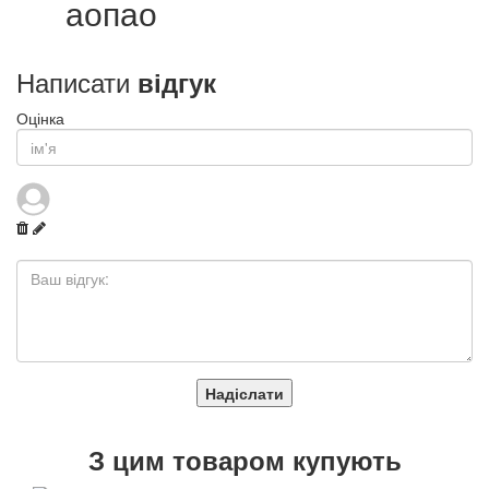
аопао
Написати
відгук
Оцінка
Надіслати
З
цим товаром купують