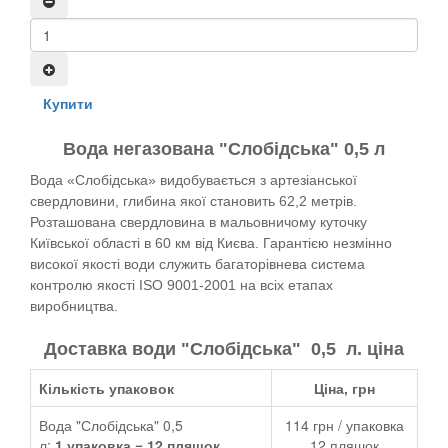
Купити
Вода негазована "Слобідська" 0,5 л
Вода «Слобідська» видобувається з артезіанської
свердловини, глибина якої становить 62,2 метрів.
Розташована свердловина в мальовничому куточку
Київської області в 60 км від Києва. Гарантією незмінно
високої якості води служить багаторівнева система
контролю якості ISO 9001-2001 на всіх етапах
виробництва.
Доставка
води
"Слобідська"
0,5 л. ціна
Кількість упаковок
Ціна, грн
Вода "Слобідська" 0,5
114 грн / упаковка
л:
1 упаковка = 12 пляшок
12 пляшок