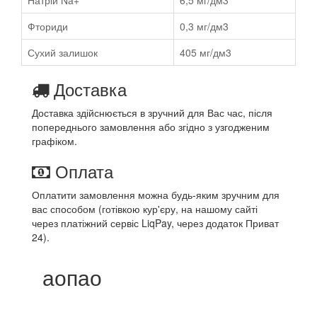
Натрій Na+
6,5 мг/дм3
Фториди
0,3 мг/дм3
Сухий залишок
405 мг/дм3
Доставка
Доставка здійснюється в зручний для Вас час, після
попереднього замовлення або згідно з узгодженим
графіком.
Оплата
Оплатити замовлення можна будь-яким зручним для
вас способом (готівкою кур'єру, на нашому сайті
через платіжний сервіс LiqPay, через додаток Приват
24).
аопао