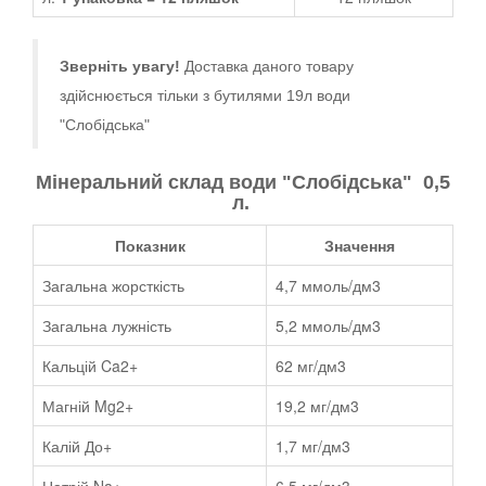
Зверніть увагу!
Доставка даного товару
здійснюється тільки з бутилями 19л води
"Слобідська"
Мінеральний склад
води
"Слобідська"
0,5
л.
Показник
Значення
Загальна жорсткість
4,7 ммоль/дм3
Загальна лужність
5,2 ммоль/дм3
Кальцій Ca2+
62 мг/дм3
Магній Mg2+
19,2 мг/дм3
Калій До+
1,7 мг/дм3