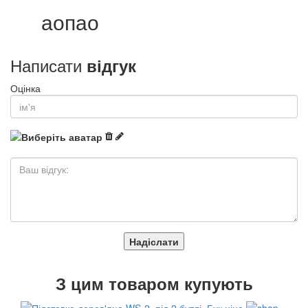
аопао
Написати
відгук
Оцінка
Надіслати
З
цим товаром купують